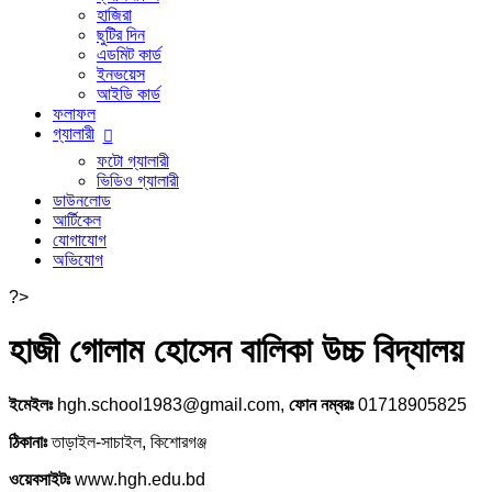
হাজিরা
ছুটির দিন
এডমিট কার্ড
ইনভয়েস
আইডি কার্ড
ফলাফল
গ্যালারী
ফটো গ্যালারী
ভিডিও গ্যালারী
ডাউনলোড
আর্টিকেল
যোগাযোগ
অভিযোগ
?>
হাজী গোলাম হোসেন বালিকা উচ্চ বিদ্যালয়
ইমেইলঃ
hgh.school1983@gmail.com,
ফোন নম্বরঃ
01718905825
ঠিকানাঃ
তাড়াইল-সাচাইল, কিশোরগঞ্জ
ওয়েবসাইটঃ
www.hgh.edu.bd