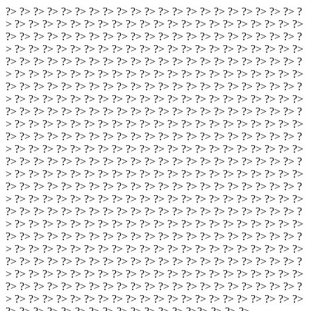
?> ?> ?> ?> ?> ?> ?> ?> ?> ?> ?> ?> ?> ?> ?> ?> ?> ?> ?> ?> ?> ?
> ?> ?> ?> ?> ?> ?> ?> ?> ?> ?> ?> ?> ?> ?> ?> ?> ?> ?> ?> ?> ?>
?> ?> ?> ?> ?> ?> ?> ?> ?> ?> ?> ?> ?> ?> ?> ?> ?> ?> ?> ?> ?> ?
> ?> ?> ?> ?> ?> ?> ?> ?> ?> ?> ?> ?> ?> ?> ?> ?> ?> ?> ?> ?> ?>
?> ?> ?> ?> ?> ?> ?> ?> ?> ?> ?> ?> ?> ?> ?> ?> ?> ?> ?> ?> ?> ?
> ?> ?> ?> ?> ?> ?> ?> ?> ?> ?> ?> ?> ?> ?> ?> ?> ?> ?> ?> ?> ?>
?> ?> ?> ?> ?> ?> ?> ?> ?> ?> ?> ?> ?> ?> ?> ?> ?> ?> ?> ?> ?> ?
> ?> ?> ?> ?> ?> ?> ?> ?> ?> ?> ?> ?> ?> ?> ?> ?> ?> ?> ?> ?> ?>
?> ?> ?> ?> ?> ?> ?> ?> ?> ?> ?> ?> ?> ?> ?> ?> ?> ?> ?> ?> ?> ?
> ?> ?> ?> ?> ?> ?> ?> ?> ?> ?> ?> ?> ?> ?> ?> ?> ?> ?> ?> ?> ?>
?> ?> ?> ?> ?> ?> ?> ?> ?> ?> ?> ?> ?> ?> ?> ?> ?> ?> ?> ?> ?> ?
> ?> ?> ?> ?> ?> ?> ?> ?> ?> ?> ?> ?> ?> ?> ?> ?> ?> ?> ?> ?> ?>
?> ?> ?> ?> ?> ?> ?> ?> ?> ?> ?> ?> ?> ?> ?> ?> ?> ?> ?> ?> ?> ?
> ?> ?> ?> ?> ?> ?> ?> ?> ?> ?> ?> ?> ?> ?> ?> ?> ?> ?> ?> ?> ?>
?> ?> ?> ?> ?> ?> ?> ?> ?> ?> ?> ?> ?> ?> ?> ?> ?> ?> ?> ?> ?> ?
> ?> ?> ?> ?> ?> ?> ?> ?> ?> ?> ?> ?> ?> ?> ?> ?> ?> ?> ?> ?> ?>
?> ?> ?> ?> ?> ?> ?> ?> ?> ?> ?> ?> ?> ?> ?> ?> ?> ?> ?> ?> ?> ?
> ?> ?> ?> ?> ?> ?> ?> ?> ?> ?> ?> ?> ?> ?> ?> ?> ?> ?> ?> ?> ?>
?> ?> ?> ?> ?> ?> ?> ?> ?> ?> ?> ?> ?> ?> ?> ?> ?> ?> ?> ?> ?> ?
> ?> ?> ?> ?> ?> ?> ?> ?> ?> ?> ?> ?> ?> ?> ?> ?> ?> ?> ?> ?> ?>
?> ?> ?> ?> ?> ?> ?> ?> ?> ?> ?> ?> ?> ?> ?> ?> ?> ?> ?> ?> ?> ?
> ?> ?> ?> ?> ?> ?> ?> ?> ?> ?> ?> ?> ?> ?> ?> ?> ?> ?> ?> ?> ?>
?> ?> ?> ?> ?> ?> ?> ?> ?> ?> ?> ?> ?> ?> ?> ?> ?> ?> ?> ?> ?> ?
> ?> ?> ?> ?> ?> ?> ?> ?> ?> ?> ?> ?> ?> ?> ?> ?> ?> ?> ?> ?> ?>