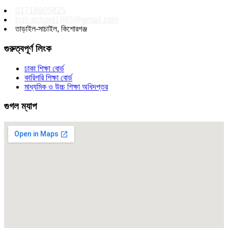
01718905825
hgh.school1983@gmail.com
তাড়াইল-সাচাইল, কিশোরগঞ্জ
গুরুত্বপূর্ণ লিংক
ঢাকা শিক্ষা বোর্ড
কারিগরি শিক্ষা বোর্ড
মাধ্যমিক ও উচ্চ শিক্ষা অধিদপ্তর
গুগল ম্যাপ