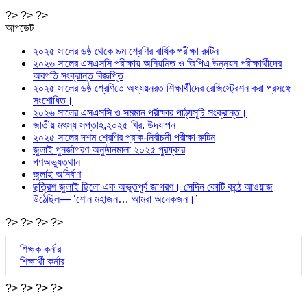
?> ?> ?>
আপডেট
২০২৫ সালের ৬ষ্ঠ থেকে ৯ম শ্রেণির বার্ষিক পরীক্ষা রুটিন
২০২৬ সালের এসএসসি পরীক্ষায় অনিয়মিত ও জিপিএ উন্নয়ন পরীক্ষার্থীদের
অবগতি সংক্রান্ত বিজ্ঞপ্তি
২০২৫ সালের ৬ষ্ঠ শ্রেণিতে অধ্যয়নরত শিক্ষার্থীদের রেজিস্ট্রেশন করা প্রসঙ্গে।
সংশোধিত।
২০২৬ সালের এসএসসি ও সমমান পরীক্ষার পাঠ্যসূচি সংক্রান্ত।
জাতীয় মৎস্য সপ্তাহ,২০২৫ খ্রি. উদযাপন
২০২৫ সালের দশম শ্রেণির প্রাক-নির্বাচনী পরীক্ষা রুটিন
জুলাই পুনর্জাগরণ অনুষ্ঠানমালা ২০২৫ পুরষ্কার
গণঅভ্যুত্থান
জুলাই অনির্বাণ
ছত্রিশ জুলাই ছিলো এক অভূতপূর্ব জাগরণ। সেদিন কোটি কন্ঠে আওয়াজ
উঠেছিল— ‘শোন মহাজন… আমরা অনেকজন।’
?> ?> ?> ?>
শিক্ষক কর্নার
শিক্ষার্থী কর্নার
?> ?> ?> ?>