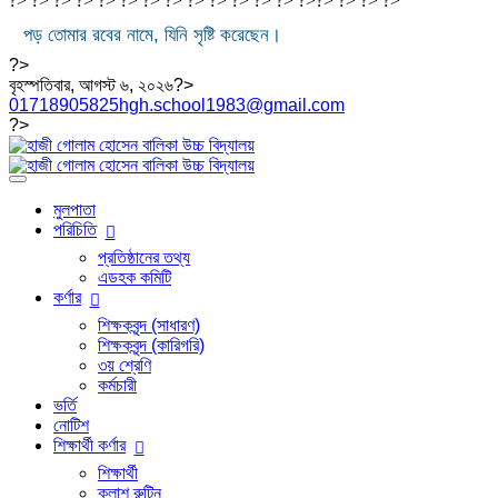
?> ?> ?> ?> ?> ?> ?> ?> ?> ?>
?> ?> ?> ?>
?>
?>
?>
?>
পড় তোমার রবের নামে, যিনি সৃষ্টি করেছেন।
?>
বৃহস্পতিবার, আগস্ট ৬, ২০২৬?>
01718905825
hgh.school1983@gmail.com
?>
মুলপাতা
পরিচিতি
প্রতিষ্ঠানের তথ্য
এডহক কমিটি
কর্ণার
শিক্ষকবৃন্দ (সাধারণ)
শিক্ষকবৃন্দ (কারিগরি)
৩য় শ্রেণি
কর্মচারী
ভর্তি
নোটিশ
শিক্ষার্থী কর্ণার
শিক্ষার্থী
ক্লাশ রুটিন