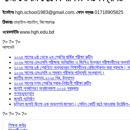
ইমেইলঃ
hgh.school1983@gmail.com,
ফোন নম্বরঃ
01718905825
ঠিকানাঃ
তাড়াইল-সাচাইল, কিশোরগঞ্জ
ওয়েবসাইটঃ
www.hgh.edu.bd
?> ?> ?>
আপডেট
২০২৫ সালের ৬ষ্ঠ থেকে ৯ম শ্রেণির বার্ষিক পরীক্ষা রুটিন
২০২৬ সালের এসএসসি পরীক্ষায় অনিয়মিত ও জিপিএ উন্নয়ন পরীক্ষার্থীদের অবগতি স
২০২৫ সালের ৬ষ্ঠ শ্রেণিতে অধ্যয়নরত শিক্ষার্থীদের রেজিস্ট্রেশন করা প্রসঙ্গে
২০২৬ সালের এসএসসি ও সমমান পরীক্ষার পাঠ্যসূচি সংক্রান্ত।
জাতীয় মৎস্য সপ্তাহ,২০২৫ খ্রি. উদযাপন
২০২৫ সালের দশম শ্রেণির প্রাক-নির্বাচনী পরীক্ষা রুটিন
জুলাই পুনর্জাগরণ অনুষ্ঠানমালা ২০২৫ পুরষ্কার
গণঅভ্যুত্থান
জুলাই অনির্বাণ
ছত্রিশ জুলাই ছিলো এক অভূতপূর্ব জাগরণ। সেদিন কোটি কন্ঠে আওয়াজ উ
?> ?> ?> ?>
শিক্ষক কর্নার