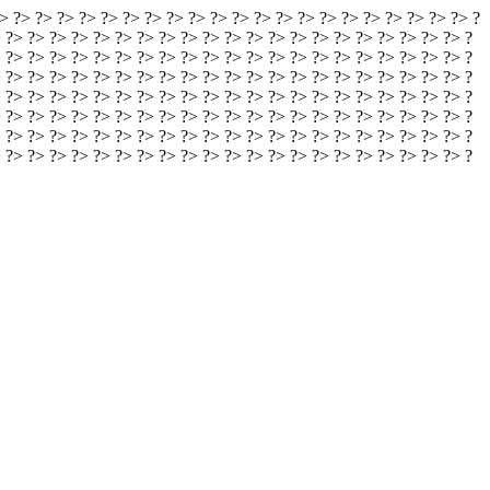
> ?> ?> ?> ?> ?> ?> ?> ?> ?> ?> ?> ?> ?> ?> ?> ?> ?> ?> ?> ?> ?> ?
 ?> ?> ?> ?> ?> ?> ?> ?> ?> ?> ?> ?> ?> ?> ?> ?> ?> ?> ?> ?> ?> ?
 ?> ?> ?> ?> ?> ?> ?> ?> ?> ?> ?> ?> ?> ?> ?> ?> ?> ?> ?> ?> ?> ?
 ?> ?> ?> ?> ?> ?> ?> ?> ?> ?> ?> ?> ?> ?> ?> ?> ?> ?> ?> ?> ?> ?
 ?> ?> ?> ?> ?> ?> ?> ?> ?> ?> ?> ?> ?> ?> ?> ?> ?> ?> ?> ?> ?> ?
 ?> ?> ?> ?> ?> ?> ?> ?> ?> ?> ?> ?> ?> ?> ?> ?> ?> ?> ?> ?> ?> ?
 ?> ?> ?> ?> ?> ?> ?> ?> ?> ?> ?> ?> ?> ?> ?> ?> ?> ?> ?> ?> ?> ?
> ?> ?> ?> ?> ?> ?> ?> ?> ?> ?> ?> ?> ?> ?> ?> ?> ?> ?> ?>
?> ?> ?