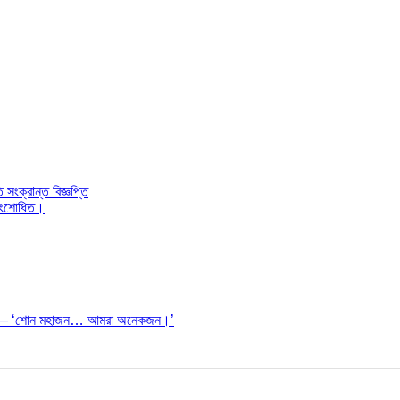
ংক্রান্ত বিজ্ঞপ্তি
। সংশোধিত।
ঠেছিল— ‘শোন মহাজন… আমরা অনেকজন।’