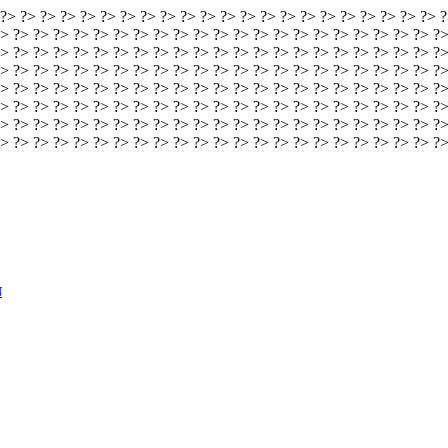
 ?> ?> ?> ?> ?> ?> ?> ?> ?> ?> ?> ?> ?> ?> ?> ?> ?> ?> ?> ?> ?> ?> ?
> ?> ?> ?> ?> ?> ?> ?> ?> ?> ?> ?> ?> ?> ?> ?> ?> ?> ?> ?> ?> ?> ?>
> ?> ?> ?> ?> ?> ?> ?> ?> ?> ?> ?> ?> ?> ?> ?> ?> ?> ?> ?> ?> ?> ?>
> ?> ?> ?> ?> ?> ?> ?> ?> ?> ?> ?> ?> ?> ?> ?> ?> ?> ?> ?> ?> ?> ?>
> ?> ?> ?> ?> ?> ?> ?> ?> ?> ?> ?> ?> ?> ?> ?> ?> ?> ?> ?> ?> ?> ?>
> ?> ?> ?> ?> ?> ?> ?> ?> ?> ?> ?> ?> ?> ?> ?> ?> ?> ?> ?> ?> ?> ?>
> ?> ?> ?> ?> ?> ?> ?> ?> ?> ?> ?> ?> ?> ?> ?> ?> ?> ?> ?> ?> ?> ?>
?> ?> ?> ?> ?> ?> ?> ?> ?> ?> ?> ?> ?> ?> ?> ?> ?> ?> ?> ?> ?> ?> ?