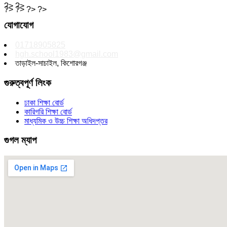
?> ?>
?> ?> ?> ?>
যোগাযোগ
01718905825
hgh.school1983@gmail.com
তাড়াইল-সাচাইল, কিশোরগঞ্জ
গুরুত্বপূর্ণ লিংক
ঢাকা শিক্ষা বোর্ড
কারিগরি শিক্ষা বোর্ড
মাধ্যমিক ও উচ্চ শিক্ষা অধিদপ্তর
গুগল ম্যাপ