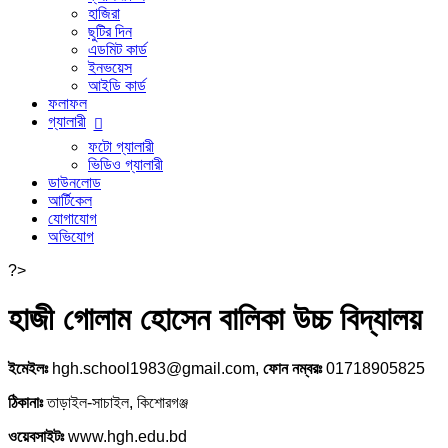
হাজিরা
ছুটির দিন
এডমিট কার্ড
ইনভয়েস
আইডি কার্ড
ফলাফল
গ্যালারী
ফটো গ্যালারী
ভিডিও গ্যালারী
ডাউনলোড
আর্টিকেল
যোগাযোগ
অভিযোগ
?>
হাজী গোলাম হোসেন বালিকা উচ্চ বিদ্যালয়
ইমেইলঃ
hgh.school1983@gmail.com,
ফোন নম্বরঃ
01718905825
ঠিকানাঃ
তাড়াইল-সাচাইল, কিশোরগঞ্জ
ওয়েবসাইটঃ
www.hgh.edu.bd