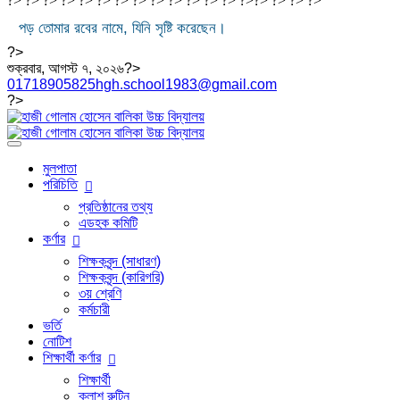
?> ?> ?> ?> ?> ?> ?> ?> ?> ?>
?> ?> ?> ?>
?>
?>
?>
?>
পড় তোমার রবের নামে, যিনি সৃষ্টি করেছেন।
?>
শুক্রবার, আগস্ট ৭, ২০২৬?>
01718905825
hgh.school1983@gmail.com
?>
মুলপাতা
পরিচিতি
প্রতিষ্ঠানের তথ্য
এডহক কমিটি
কর্ণার
শিক্ষকবৃন্দ (সাধারণ)
শিক্ষকবৃন্দ (কারিগরি)
৩য় শ্রেণি
কর্মচারী
ভর্তি
নোটিশ
শিক্ষার্থী কর্ণার
শিক্ষার্থী
ক্লাশ রুটিন