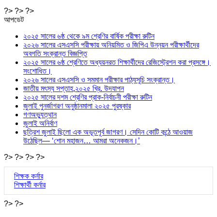
?> ?> ?>
আপডেট
২০২৫ সালের ৬ষ্ঠ থেকে ৯ম শ্রেণির বার্ষিক পরীক্ষা রুটিন
২০২৬ সালের এসএসসি পরীক্ষায় অনিয়মিত ও জিপিএ উন্নয়ন পরীক্ষার্থীদের
অবগতি সংক্রান্ত বিজ্ঞপ্তি
২০২৫ সালের ৬ষ্ঠ শ্রেণিতে অধ্যয়নরত শিক্ষার্থীদের রেজিস্ট্রেশন করা প্রসঙ্গে।
সংশোধিত।
২০২৬ সালের এসএসসি ও সমমান পরীক্ষার পাঠ্যসূচি সংক্রান্ত।
জাতীয় মৎস্য সপ্তাহ,২০২৫ খ্রি. উদযাপন
২০২৫ সালের দশম শ্রেণির প্রাক-নির্বাচনী পরীক্ষা রুটিন
জুলাই পুনর্জাগরণ অনুষ্ঠানমালা ২০২৫ পুরষ্কার
গণঅভ্যুত্থান
জুলাই অনির্বাণ
ছত্রিশ জুলাই ছিলো এক অভূতপূর্ব জাগরণ। সেদিন কোটি কন্ঠে আওয়াজ
উঠেছিল— ‘শোন মহাজন… আমরা অনেকজন।’
?> ?> ?> ?>
শিক্ষক কর্নার
শিক্ষার্থী কর্নার
?> ?>