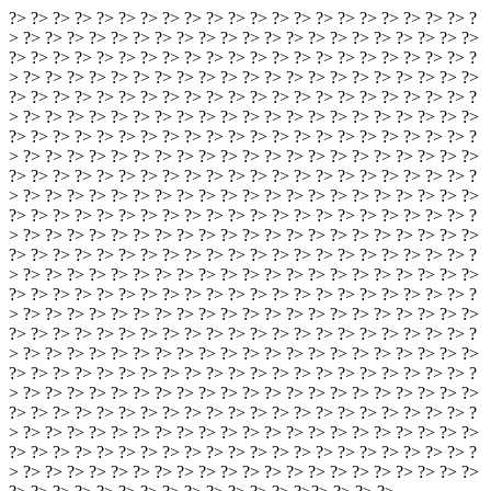
?> ?> ?> ?> ?> ?> ?> ?> ?> ?> ?> ?> ?> ?> ?> ?> ?> ?> ?> ?> ?> ?
> ?> ?> ?> ?> ?> ?> ?> ?> ?> ?> ?> ?> ?> ?> ?> ?> ?> ?> ?> ?> ?>
?> ?> ?> ?> ?> ?> ?> ?> ?> ?> ?> ?> ?> ?> ?> ?> ?> ?> ?> ?> ?> ?
> ?> ?> ?> ?> ?> ?> ?> ?> ?> ?> ?> ?> ?> ?> ?> ?> ?> ?> ?> ?> ?>
?> ?> ?> ?> ?> ?> ?> ?> ?> ?> ?> ?> ?> ?> ?> ?> ?> ?> ?> ?> ?> ?
> ?> ?> ?> ?> ?> ?> ?> ?> ?> ?> ?> ?> ?> ?> ?> ?> ?> ?> ?> ?> ?>
?> ?> ?> ?> ?> ?> ?> ?> ?> ?> ?> ?> ?> ?> ?> ?> ?> ?> ?> ?> ?> ?
> ?> ?> ?> ?> ?> ?> ?> ?> ?> ?> ?> ?> ?> ?> ?> ?> ?> ?> ?> ?> ?>
?> ?> ?> ?> ?> ?> ?> ?> ?> ?> ?> ?> ?> ?> ?> ?> ?> ?> ?> ?> ?> ?
> ?> ?> ?> ?> ?> ?> ?> ?> ?> ?> ?> ?> ?> ?> ?> ?> ?> ?> ?> ?> ?>
?> ?> ?> ?> ?> ?> ?> ?> ?> ?> ?> ?> ?> ?> ?> ?> ?> ?> ?> ?> ?> ?
> ?> ?> ?> ?> ?> ?> ?> ?> ?> ?> ?> ?> ?> ?> ?> ?> ?> ?> ?> ?> ?>
?> ?> ?> ?> ?> ?> ?> ?> ?> ?> ?> ?> ?> ?> ?> ?> ?> ?> ?> ?> ?> ?
> ?> ?> ?> ?> ?> ?> ?> ?> ?> ?> ?> ?> ?> ?> ?> ?> ?> ?> ?> ?> ?>
?> ?> ?> ?> ?> ?> ?> ?> ?> ?> ?> ?> ?> ?> ?> ?> ?> ?> ?> ?> ?> ?
> ?> ?> ?> ?> ?> ?> ?> ?> ?> ?> ?> ?> ?> ?> ?> ?> ?> ?> ?> ?> ?>
?> ?> ?> ?> ?> ?> ?> ?> ?> ?> ?> ?> ?> ?> ?> ?> ?> ?> ?> ?> ?> ?
> ?> ?> ?> ?> ?> ?> ?> ?> ?> ?> ?> ?> ?> ?> ?> ?> ?> ?> ?> ?> ?>
?> ?> ?> ?> ?> ?> ?> ?> ?> ?> ?> ?> ?> ?> ?> ?> ?> ?> ?> ?> ?> ?
> ?> ?> ?> ?> ?> ?> ?> ?> ?> ?> ?> ?> ?> ?> ?> ?> ?> ?> ?> ?> ?>
?> ?> ?> ?> ?> ?> ?> ?> ?> ?> ?> ?> ?> ?> ?> ?> ?> ?> ?> ?> ?> ?
> ?> ?> ?> ?> ?> ?> ?> ?> ?> ?> ?> ?> ?> ?> ?> ?> ?> ?> ?> ?> ?>
?> ?> ?> ?> ?> ?> ?> ?> ?> ?> ?> ?> ?> ?> ?> ?> ?> ?> ?> ?> ?> ?
> ?> ?> ?> ?> ?> ?> ?> ?> ?> ?> ?> ?> ?> ?> ?> ?> ?> ?> ?> ?> ?>