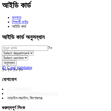
আইডি কার্ড
মুলপাতা
শিক্ষার্থী কর্নার
আইডি কার্ড
আইডি কার্ড অনুসন্ধান
?>
ID Card Validator
?> ?> ?> ?>
যোগাযোগ
01718905825
hgh.school1983@gmail.com
তাড়াইল-সাচাইল, কিশোরগঞ্জ
গুরুত্বপূর্ণ লিংক