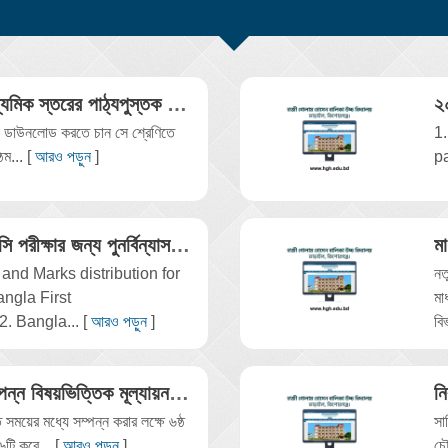
২০২৫ শিক্ষাবর্ষের মাধ্যমিক স্তরের পাঠ্যপুস্তক সমূহ
বা ডাউনলোড করতে চান সে শ্রেণিতে
1
ঠম... [
আরও পড়ুন
]
p
২০২৬ সালের এসএসসি পরীক্ষার জন্য পুনর্বিন্যাসকৃত পাঠ্যসূচি
 and Marks distribution for
নত
ngla First
মা
 Bangla... [
আরও পড়ুন
]
বি
৬ষ্ঠ-৯ম শ্রেণির অসম্পন্ন বিষয়ভিত্তিক মূল্যায়ন আর হবে না
নি
িত সময়ের মধ্যে সম্পন্ন করার লক্ষে ৬ষ্ঠ
সা
৬টি করে... [
আরও পড়ুন
]
চৌ