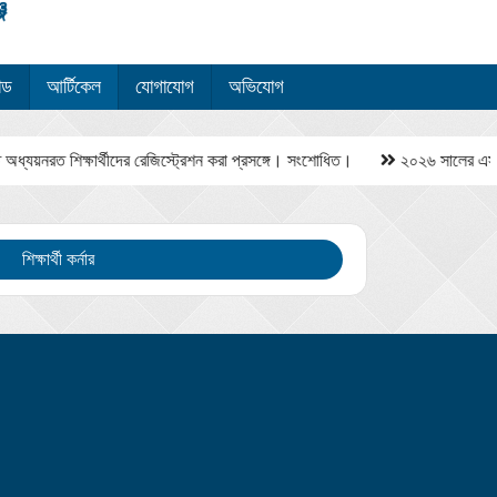
োড
আর্টিকেল
যোগাযোগ
অভিযোগ
য়নরত শিক্ষার্থীদের রেজিস্ট্রেশন করা প্রসঙ্গে। সংশোধিত।
২০২৬ সালের এসএসসি ও 
শিক্ষার্থী কর্নার