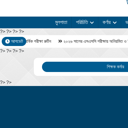
মুলপাতা
পরিচিতি
কর্ণার
ভর
?>
?> ?> ?>
 শ্রেণির বার্ষিক পরীক্ষা রুটিন
আপডেট
২০২৬ সালের এসএসসি পরীক্ষায় অনিয়মিত ও জিপিএ উন
?> ?> ?> ?>
শিক্ষক কর্নার
?> ?>