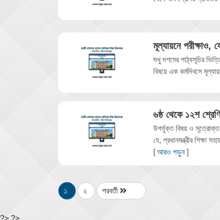
মূল্যায়নে পরীক্ষাও, 
শুধু দশমের পাঠ্যসূচির ভিত্
বিষয়ে এক কর্মদিবসে মূল্যায়
৬ষ্ঠ থেকে ১২শ শ্রেণ
উপর্যুক্ত বিষয় ও সূত্রোক্ত
যে, প্রধানমন্ত্রীর শিক্ষা স
[
আরও পড়ুন
]
১
২
পরবর্তী
?> ?>