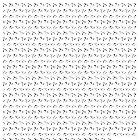
?> ?> ?> ?> ?> ?> ?> ?> ?> ?> ?> ?> ?> ?> ?> ?> ?> ?> ?> ?> ?> ?
> ?> ?> ?> ?> ?> ?> ?> ?> ?> ?> ?> ?> ?> ?> ?> ?> ?> ?> ?> ?> ?>
?> ?> ?> ?> ?> ?> ?> ?> ?> ?> ?> ?> ?> ?> ?> ?> ?> ?> ?> ?> ?> ?
> ?> ?> ?> ?> ?> ?> ?> ?> ?> ?> ?> ?> ?> ?> ?> ?> ?> ?> ?> ?> ?>
?> ?> ?> ?> ?> ?> ?> ?> ?> ?> ?> ?> ?> ?> ?> ?> ?> ?> ?> ?> ?> ?
> ?> ?> ?> ?> ?> ?> ?> ?> ?> ?> ?> ?> ?> ?> ?> ?> ?> ?> ?> ?> ?>
?> ?> ?> ?> ?> ?> ?> ?> ?> ?> ?> ?> ?> ?> ?> ?> ?> ?> ?> ?> ?> ?
> ?> ?> ?> ?> ?> ?> ?> ?> ?> ?> ?> ?> ?> ?> ?> ?> ?> ?> ?> ?> ?>
?> ?> ?> ?> ?> ?> ?> ?> ?> ?> ?> ?> ?> ?> ?> ?> ?> ?> ?> ?> ?> ?
> ?> ?> ?> ?> ?> ?> ?> ?> ?> ?> ?> ?> ?> ?> ?> ?> ?> ?> ?> ?> ?>
?> ?> ?> ?> ?> ?> ?> ?> ?> ?> ?> ?> ?> ?> ?> ?> ?> ?> ?> ?> ?> ?
> ?> ?> ?> ?> ?> ?> ?> ?> ?> ?> ?> ?> ?> ?> ?> ?> ?> ?> ?> ?> ?>
?> ?> ?> ?> ?> ?> ?> ?> ?> ?> ?> ?> ?> ?> ?> ?> ?> ?> ?> ?> ?> ?
> ?> ?> ?> ?> ?> ?> ?> ?> ?> ?> ?> ?> ?> ?> ?> ?> ?> ?> ?> ?> ?>
?> ?> ?> ?> ?> ?> ?> ?> ?> ?> ?> ?> ?> ?> ?> ?> ?> ?> ?> ?> ?> ?
> ?> ?> ?> ?> ?> ?> ?> ?> ?> ?> ?> ?> ?> ?> ?> ?> ?> ?> ?> ?> ?>
?> ?> ?> ?> ?> ?> ?> ?> ?> ?> ?> ?> ?> ?> ?> ?> ?> ?> ?> ?> ?> ?
> ?> ?> ?> ?> ?> ?> ?> ?> ?> ?> ?> ?> ?> ?> ?> ?> ?> ?> ?> ?> ?>
?> ?> ?> ?> ?> ?> ?> ?> ?> ?> ?> ?> ?> ?> ?> ?> ?> ?> ?> ?> ?> ?
> ?> ?> ?> ?> ?> ?> ?> ?> ?> ?> ?> ?> ?> ?> ?> ?> ?> ?> ?> ?> ?>
?> ?> ?> ?> ?> ?> ?> ?> ?> ?> ?> ?> ?> ?> ?> ?> ?> ?> ?> ?> ?> ?
> ?> ?> ?> ?> ?> ?> ?> ?> ?> ?> ?> ?> ?> ?> ?> ?> ?> ?> ?> ?> ?>
?> ?> ?> ?> ?> ?> ?> ?> ?> ?> ?> ?> ?> ?> ?> ?> ?> ?> ?> ?> ?> ?
> ?> ?> ?> ?> ?> ?> ?> ?> ?> ?> ?> ?> ?> ?> ?> ?> ?> ?> ?> ?> ?>