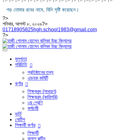
?> ?> ?> ?> ?> ?> ?> ?> ?> ?>
?> ?> ?> ?>
?>
?>
?>
?>
পড় তোমার রবের নামে, যিনি সৃষ্টি করেছেন।
?>
শনিবার, আগস্ট ৮, ২০২৬?>
01718905825
hgh.school1983@gmail.com
?>
মুলপাতা
পরিচিতি
প্রতিষ্ঠানের তথ্য
এডহক কমিটি
কর্ণার
শিক্ষকবৃন্দ (সাধারণ)
শিক্ষকবৃন্দ (কারিগরি)
৩য় শ্রেণি
কর্মচারী
ভর্তি
নোটিশ
শিক্ষার্থী কর্ণার
শিক্ষার্থী
ক্লাশ রুটিন