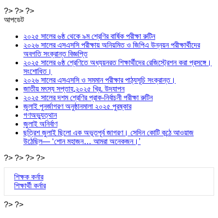
?> ?> ?>
আপডেট
২০২৫ সালের ৬ষ্ঠ থেকে ৯ম শ্রেণির বার্ষিক পরীক্ষা রুটিন
২০২৬ সালের এসএসসি পরীক্ষায় অনিয়মিত ও জিপিএ উন্নয়ন পরীক্ষার্থীদের
অবগতি সংক্রান্ত বিজ্ঞপ্তি
২০২৫ সালের ৬ষ্ঠ শ্রেণিতে অধ্যয়নরত শিক্ষার্থীদের রেজিস্ট্রেশন করা প্রসঙ্গে।
সংশোধিত।
২০২৬ সালের এসএসসি ও সমমান পরীক্ষার পাঠ্যসূচি সংক্রান্ত।
জাতীয় মৎস্য সপ্তাহ,২০২৫ খ্রি. উদযাপন
২০২৫ সালের দশম শ্রেণির প্রাক-নির্বাচনী পরীক্ষা রুটিন
জুলাই পুনর্জাগরণ অনুষ্ঠানমালা ২০২৫ পুরষ্কার
গণঅভ্যুত্থান
জুলাই অনির্বাণ
ছত্রিশ জুলাই ছিলো এক অভূতপূর্ব জাগরণ। সেদিন কোটি কন্ঠে আওয়াজ
উঠেছিল— ‘শোন মহাজন… আমরা অনেকজন।’
?> ?> ?> ?>
শিক্ষক কর্নার
শিক্ষার্থী কর্নার
?> ?>