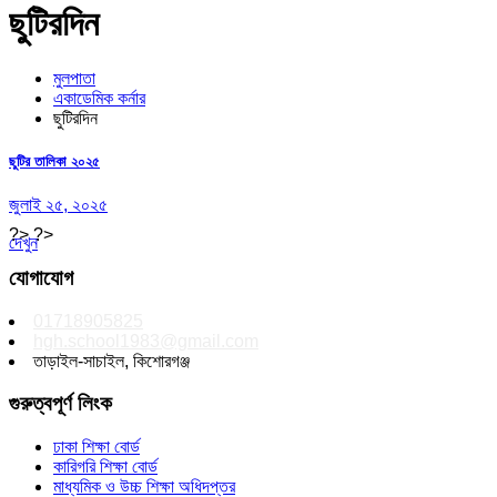
ছুটিরদিন
মুলপাতা
একাডেমিক কর্নার
ছুটিরদিন
ছুটির তালিকা ২০২৫
জুলাই ২৫, ২০২৫
?> ?>
দেখুন
যোগাযোগ
01718905825
hgh.school1983@gmail.com
তাড়াইল-সাচাইল, কিশোরগঞ্জ
গুরুত্বপূর্ণ লিংক
ঢাকা শিক্ষা বোর্ড
কারিগরি শিক্ষা বোর্ড
মাধ্যমিক ও উচ্চ শিক্ষা অধিদপ্তর