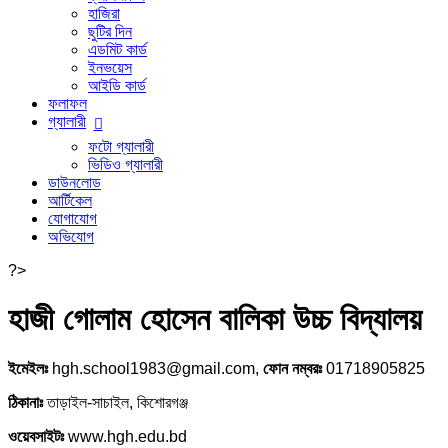
হাজিরা
ছুটির দিন
এডমিট কার্ড
ইনভয়েস
আইডি কার্ড
ফলাফল
গ্যালারী
ফটো গ্যালারী
ভিডিও গ্যালারী
ডাউনলোড
আর্টিকেল
যোগাযোগ
অভিযোগ
?>
হাজী গোলাম হোসেন বালিকা উচ্চ বিদ্যালয়
ইমেইলঃ
hgh.school1983@gmail.com,
ফোন নম্বরঃ
01718905825
ঠিকানাঃ
তাড়াইল-সাচাইল, কিশোরগঞ্জ
ওয়েবসাইটঃ
www.hgh.edu.bd