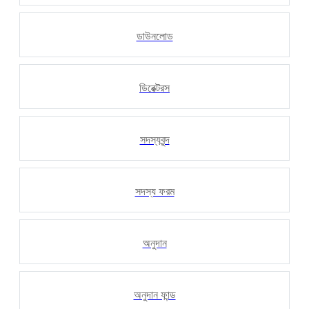
ডাউনলোড
ডিরেক্টরস
সদস্যবৃন্দ
সদস্য ফরম
অনুদান
অনুদান ফান্ড