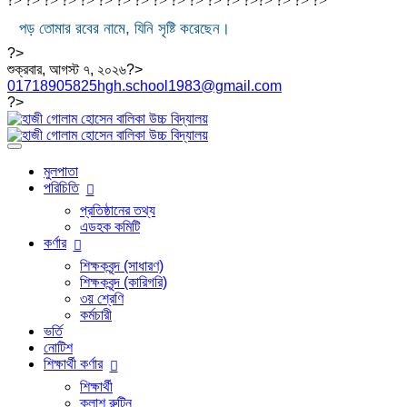
?> ?> ?> ?> ?> ?> ?> ?> ?> ?>
?> ?> ?> ?>
?>
?>
?>
?>
পড় তোমার রবের নামে, যিনি সৃষ্টি করেছেন।
?>
শুক্রবার, আগস্ট ৭, ২০২৬?>
01718905825
hgh.school1983@gmail.com
?>
মুলপাতা
পরিচিতি
প্রতিষ্ঠানের তথ্য
এডহক কমিটি
কর্ণার
শিক্ষকবৃন্দ (সাধারণ)
শিক্ষকবৃন্দ (কারিগরি)
৩য় শ্রেণি
কর্মচারী
ভর্তি
নোটিশ
শিক্ষার্থী কর্ণার
শিক্ষার্থী
ক্লাশ রুটিন