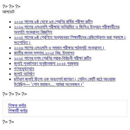
?> ?> ?>
আপডেট
২০২৫ সালের ৬ষ্ঠ থেকে ৯ম শ্রেণির বার্ষিক পরীক্ষা রুটিন
২০২৬ সালের এসএসসি পরীক্ষায় অনিয়মিত ও জিপিএ উন্নয়ন পরীক্ষার্থীদের
অবগতি সংক্রান্ত বিজ্ঞপ্তি
২০২৫ সালের ৬ষ্ঠ শ্রেণিতে অধ্যয়নরত শিক্ষার্থীদের রেজিস্ট্রেশন করা প্রসঙ্গে।
সংশোধিত।
২০২৬ সালের এসএসসি ও সমমান পরীক্ষার পাঠ্যসূচি সংক্রান্ত।
জাতীয় মৎস্য সপ্তাহ,২০২৫ খ্রি. উদযাপন
২০২৫ সালের দশম শ্রেণির প্রাক-নির্বাচনী পরীক্ষা রুটিন
জুলাই পুনর্জাগরণ অনুষ্ঠানমালা ২০২৫ পুরষ্কার
গণঅভ্যুত্থান
জুলাই অনির্বাণ
ছত্রিশ জুলাই ছিলো এক অভূতপূর্ব জাগরণ। সেদিন কোটি কন্ঠে আওয়াজ
উঠেছিল— ‘শোন মহাজন… আমরা অনেকজন।’
?> ?> ?> ?>
শিক্ষক কর্নার
শিক্ষার্থী কর্নার
?> ?>