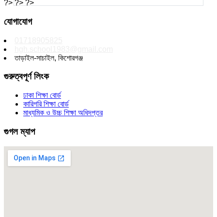
?> ?> ?>
যোগাযোগ
01718905825
hgh.school1983@gmail.com
তাড়াইল-সাচাইল, কিশোরগঞ্জ
গুরুত্বপূর্ণ লিংক
ঢাকা শিক্ষা বোর্ড
কারিগরি শিক্ষা বোর্ড
মাধ্যমিক ও উচ্চ শিক্ষা অধিদপ্তর
গুগল ম্যাপ