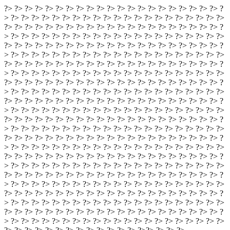
?> ?> ?> ?> ?> ?> ?> ?> ?> ?> ?> ?> ?> ?> ?> ?> ?> ?> ?> ?> ?> ?
> ?> ?> ?> ?> ?> ?> ?> ?> ?> ?> ?> ?> ?> ?> ?> ?> ?> ?> ?> ?> ?>
?> ?> ?> ?> ?> ?> ?> ?> ?> ?> ?> ?> ?> ?> ?> ?> ?> ?> ?> ?> ?> ?
> ?> ?> ?> ?> ?> ?> ?> ?> ?> ?> ?> ?> ?> ?> ?> ?> ?> ?> ?> ?> ?>
?> ?> ?> ?> ?> ?> ?> ?> ?> ?> ?> ?> ?> ?> ?> ?> ?> ?> ?> ?> ?> ?
> ?> ?> ?> ?> ?> ?> ?> ?> ?> ?> ?> ?> ?> ?> ?> ?> ?> ?> ?> ?> ?>
?> ?> ?> ?> ?> ?> ?> ?> ?> ?> ?> ?> ?> ?> ?> ?> ?> ?> ?> ?> ?> ?
> ?> ?> ?> ?> ?> ?> ?> ?> ?> ?> ?> ?> ?> ?> ?> ?> ?> ?> ?> ?> ?>
?> ?> ?> ?> ?> ?> ?> ?> ?> ?> ?> ?> ?> ?> ?> ?> ?> ?> ?> ?> ?> ?
> ?> ?> ?> ?> ?> ?> ?> ?> ?> ?> ?> ?> ?> ?> ?> ?> ?> ?> ?> ?> ?>
?> ?> ?> ?> ?> ?> ?> ?> ?> ?> ?> ?> ?> ?> ?> ?> ?> ?> ?> ?> ?> ?
> ?> ?> ?> ?> ?> ?> ?> ?> ?> ?> ?> ?> ?> ?> ?> ?> ?> ?> ?> ?> ?>
?> ?> ?> ?> ?> ?> ?> ?> ?> ?> ?> ?> ?> ?> ?> ?> ?> ?> ?> ?> ?> ?
> ?> ?> ?> ?> ?> ?> ?> ?> ?> ?> ?> ?> ?> ?> ?> ?> ?> ?> ?> ?> ?>
?> ?> ?> ?> ?> ?> ?> ?> ?> ?> ?> ?> ?> ?> ?> ?> ?> ?> ?> ?> ?> ?
> ?> ?> ?> ?> ?> ?> ?> ?> ?> ?> ?> ?> ?> ?> ?> ?> ?> ?> ?> ?> ?>
?> ?> ?> ?> ?> ?> ?> ?> ?> ?> ?> ?> ?> ?> ?> ?> ?> ?> ?> ?> ?> ?
> ?> ?> ?> ?> ?> ?> ?> ?> ?> ?> ?> ?> ?> ?> ?> ?> ?> ?> ?> ?> ?>
?> ?> ?> ?> ?> ?> ?> ?> ?> ?> ?> ?> ?> ?> ?> ?> ?> ?> ?> ?> ?> ?
> ?> ?> ?> ?> ?> ?> ?> ?> ?> ?> ?> ?> ?> ?> ?> ?> ?> ?> ?> ?> ?>
?> ?> ?> ?> ?> ?> ?> ?> ?> ?> ?> ?> ?> ?> ?> ?> ?> ?> ?> ?> ?> ?
> ?> ?> ?> ?> ?> ?> ?> ?> ?> ?> ?> ?> ?> ?> ?> ?> ?> ?> ?> ?> ?>
?> ?> ?> ?> ?> ?> ?> ?> ?> ?> ?> ?> ?> ?> ?> ?> ?> ?> ?> ?> ?> ?
> ?> ?> ?> ?> ?> ?> ?> ?> ?> ?> ?> ?> ?> ?> ?> ?> ?> ?> ?> ?> ?>