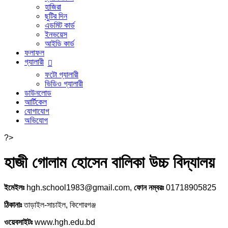
হাজিরা
ছুটির দিন
এডমিট কার্ড
ইনভয়েস
আইডি কার্ড
ফলাফল
গ্যালারী
ফটো গ্যালারী
ভিডিও গ্যালারী
ডাউনলোড
আর্টিকেল
যোগাযোগ
অভিযোগ
?>
হাজী গোলাম হোসেন বালিকা উচ্চ বিদ্যালয়
ইমেইলঃ
hgh.school1983@gmail.com,
ফোন নম্বরঃ
01718905825
ঠিকানাঃ
তাড়াইল-সাচাইল, কিশোরগঞ্জ
ওয়েবসাইটঃ
www.hgh.edu.bd