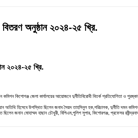
ার বিতরণ অনুষ্ঠান ২০২৪-২৫ খ্রি.
্ঠান ২০২৪-২৫ খ্রি.
দমন কমিশন কিশোগঞ্জ জেলা কার্যালয়ের আয়োজনে দুর্নীতিবিরোধী বিতর্ক প্রতিযোগিতা ও পুরষ্
্রধান অতিথি হিসেবে উপস্থিত ছিলেন জনাব সৈয়দ তাহসিনুল হক,পরিচালক, দুর্নীতি দমন কমি
 ছিলেন জনান মোহাম্মদ হাছান চৌধুরী, বিপিএম,পুলিশ সুপার, কিশোরগঞ্জ, প্রফেসর রবীন্দ্রনা