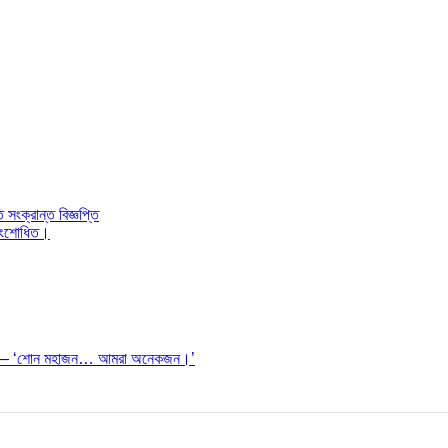
ংক্রান্ত বিজ্ঞপ্তি
। সংশোধিত।
ঠেছিল— ‘শোন মহাজন… আমরা অনেকজন।’