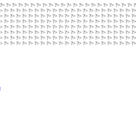
 ?> ?> ?> ?> ?> ?> ?> ?> ?> ?> ?> ?> ?> ?> ?> ?> ?> ?> ?> ?> ?> ?> ?
> ?> ?> ?> ?> ?> ?> ?> ?> ?> ?> ?> ?> ?> ?> ?> ?> ?> ?> ?> ?> ?> ?>
> ?> ?> ?> ?> ?> ?> ?> ?> ?> ?> ?> ?> ?> ?> ?> ?> ?> ?> ?> ?> ?> ?>
> ?> ?> ?> ?> ?> ?> ?> ?> ?> ?> ?> ?> ?> ?> ?> ?> ?> ?> ?> ?> ?> ?>
> ?> ?> ?> ?> ?> ?> ?> ?> ?> ?> ?> ?> ?> ?> ?> ?> ?> ?> ?> ?> ?> ?>
> ?> ?> ?> ?> ?> ?> ?> ?> ?> ?> ?> ?> ?> ?> ?> ?> ?> ?> ?> ?> ?> ?>
> ?> ?> ?> ?> ?> ?> ?> ?> ?> ?> ?> ?> ?> ?> ?> ?> ?> ?> ?> ?> ?> ?>
?> ?> ?> ?> ?> ?> ?> ?> ?> ?> ?> ?> ?> ?> ?> ?> ?> ?> ?> ?> ?> ?> ?