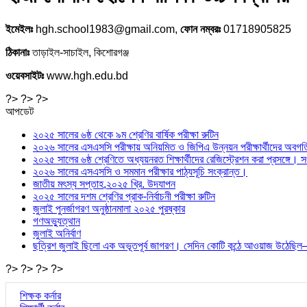
ইমেইলঃ
hgh.school1983@gmail.com,
ফোন নম্বরঃ
01718905825
ঠিকানাঃ
তাড়াইল-সাচাইল, কিশোরগঞ্জ
ওয়েবসাইটঃ
www.hgh.edu.bd
?> ?> ?>
আপডেট
২০২৫ সালের ৬ষ্ঠ থেকে ৯ম শ্রেণির বার্ষিক পরীক্ষা রুটিন
২০২৬ সালের এসএসসি পরীক্ষায় অনিয়মিত ও জিপিএ উন্নয়ন পরীক্ষার্থীদের অবগতি স
২০২৫ সালের ৬ষ্ঠ শ্রেণিতে অধ্যয়নরত শিক্ষার্থীদের রেজিস্ট্রেশন করা প্রসঙ্গে
২০২৬ সালের এসএসসি ও সমমান পরীক্ষার পাঠ্যসূচি সংক্রান্ত।
জাতীয় মৎস্য সপ্তাহ,২০২৫ খ্রি. উদযাপন
২০২৫ সালের দশম শ্রেণির প্রাক-নির্বাচনী পরীক্ষা রুটিন
জুলাই পুনর্জাগরণ অনুষ্ঠানমালা ২০২৫ পুরষ্কার
গণঅভ্যুত্থান
জুলাই অনির্বাণ
ছত্রিশ জুলাই ছিলো এক অভূতপূর্ব জাগরণ। সেদিন কোটি কন্ঠে আওয়াজ উ
?> ?> ?> ?>
শিক্ষক কর্নার