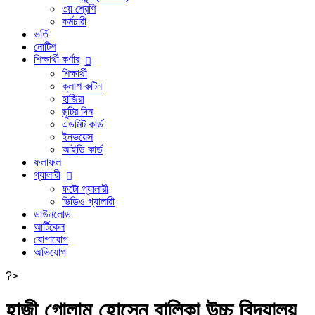
৩য় শ্রেণি
কর্মচারী
ভর্তি
নোটিশ
শিক্ষার্থী কর্ণার
শিক্ষার্থী
ক্লাশ রুটিন
হাজিরা
ছুটির দিন
এডমিট কার্ড
ইনভয়েস
আইডি কার্ড
ফলাফল
গ্যালারী
ফটো গ্যালারী
ভিডিও গ্যালারী
ডাউনলোড
আর্টিকেল
যোগাযোগ
অভিযোগ
?>
হাজী গোলাম হোসেন বালিকা উচ্চ বিদ্যালয়