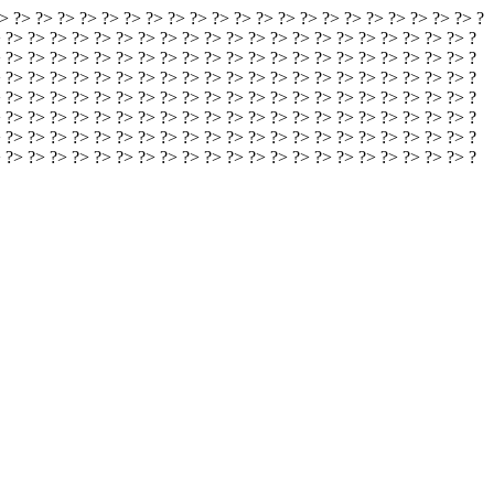
> ?> ?> ?> ?> ?> ?> ?> ?> ?> ?> ?> ?> ?> ?> ?> ?> ?> ?> ?> ?> ?> ?
 ?> ?> ?> ?> ?> ?> ?> ?> ?> ?> ?> ?> ?> ?> ?> ?> ?> ?> ?> ?> ?> ?
 ?> ?> ?> ?> ?> ?> ?> ?> ?> ?> ?> ?> ?> ?> ?> ?> ?> ?> ?> ?> ?> ?
 ?> ?> ?> ?> ?> ?> ?> ?> ?> ?> ?> ?> ?> ?> ?> ?> ?> ?> ?> ?> ?> ?
 ?> ?> ?> ?> ?> ?> ?> ?> ?> ?> ?> ?> ?> ?> ?> ?> ?> ?> ?> ?> ?> ?
 ?> ?> ?> ?> ?> ?> ?> ?> ?> ?> ?> ?> ?> ?> ?> ?> ?> ?> ?> ?> ?> ?
 ?> ?> ?> ?> ?> ?> ?> ?> ?> ?> ?> ?> ?> ?> ?> ?> ?> ?> ?> ?> ?> ?
> ?> ?> ?> ?> ?> ?> ?> ?> ?> ?> ?> ?> ?> ?> ?> ?> ?> ?> ?>
?> ?> ?