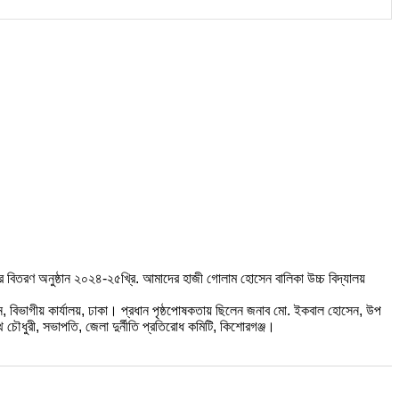
কার বিতরণ অনুষ্ঠান ২০২৪-২৫খ্রি. আমাদের হাজী গোলাম হোসেন বালিকা উচ্চ বিদ্যালয়
শন, বিভাগীয় কার্যালয়, ঢাকা। প্রধান পৃষ্ঠপোষকতায় ছিলেন জনাব মো. ইকবাল হোসেন, উপ
থ চৌধুরী, সভাপতি, জেলা দুর্নীতি প্রতিরোধ কমিটি, কিশোরগঞ্জ।