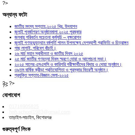
?>
অন্যান্য ফটো
জাতীয় মৎস্য সপ্তাহ,২০২৫ খ্রি. উদযাপন
জুলাই পুনর্জাগরণ অনুষ্ঠানমালা ২০২৫ পুরষ্কার
জলবায়ু পরিবর্তন সচেতনা কর্মসূচি – বৃক্ষরোপন
জুলাই গণঅভ্যুত্থান বর্ষপূর্তি পালন উপলক্ষ্যে দেশব্যাপী গ্রাফিতি ও চিত্রাঙ্গন
গাছ লাগাই, পরিবেশ বাঁচাই।
২৬ মার্চ মহান স্বাধীনতা ও জাতীয় দিবস ২০২৫
২৫ মার্চ জাতীয় গণহত্যা দিবস স্মরণে দোয়া ও আলোচনা সভা।
২০২৫ সালের এসএসসি ও কারিগরি পরীক্ষার্থীদের বিদায় ও দোয়া অনুষ্ঠান।
৩৯তম বার্ষিক ক্রীড়া প্রতিযোগিতা ও পুরস্কার বিতরণী অনুষ্ঠান।
প্রযুক্তি সপ্তাহ-বিজ্ঞান মেলা-২০২৫
?> ?>
?>
যোগাযোগ
01718905825
hgh.school1983@gmail.com
তাড়াইল-সাচাইল, কিশোরগঞ্জ
গুরুত্বপূর্ণ লিংক