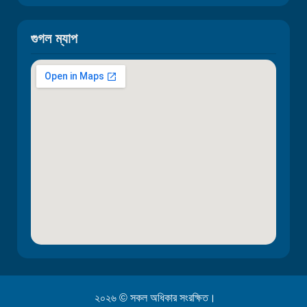
গুগল ম্যাপ
২০২৬ © সকল অধিকার সংরক্ষিত।