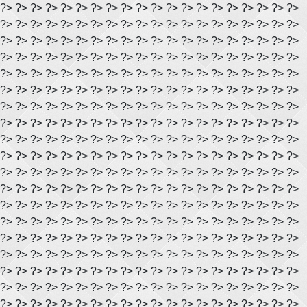
?> ?> ?> ?> ?> ?> ?> ?> ?> ?> ?> ?> ?> ?> ?> ?> ?> ?> ?> ?>
?> ?> ?> ?> ?> ?> ?> ?> ?> ?> ?> ?> ?> ?> ?> ?> ?> ?> ?> ?>
?> ?> ?> ?> ?> ?> ?> ?> ?> ?> ?> ?> ?> ?> ?> ?> ?> ?> ?> ?>
?> ?> ?> ?> ?> ?> ?> ?> ?> ?> ?> ?> ?> ?> ?> ?> ?> ?> ?> ?>
?> ?> ?> ?> ?> ?> ?> ?> ?> ?> ?> ?> ?> ?> ?> ?> ?> ?> ?> ?>
?> ?> ?> ?> ?> ?> ?> ?> ?> ?> ?> ?> ?> ?> ?> ?> ?> ?> ?> ?>
?> ?> ?> ?> ?> ?> ?> ?> ?> ?> ?> ?> ?> ?> ?> ?> ?> ?> ?> ?>
?> ?> ?> ?> ?> ?> ?> ?> ?> ?> ?> ?> ?> ?> ?> ?> ?> ?> ?> ?>
?> ?> ?> ?> ?> ?> ?> ?> ?> ?> ?> ?> ?> ?> ?> ?> ?> ?> ?> ?>
?> ?> ?> ?> ?> ?> ?> ?> ?> ?> ?> ?> ?> ?> ?> ?> ?> ?> ?> ?>
?> ?> ?> ?> ?> ?> ?> ?> ?> ?> ?> ?> ?> ?> ?> ?> ?> ?> ?> ?>
?> ?> ?> ?> ?> ?> ?> ?> ?> ?> ?> ?> ?> ?> ?> ?> ?> ?> ?> ?>
?> ?> ?> ?> ?> ?> ?> ?> ?> ?> ?> ?> ?> ?> ?> ?> ?> ?> ?> ?>
?> ?> ?> ?> ?> ?> ?> ?> ?> ?> ?> ?> ?> ?> ?> ?> ?> ?> ?> ?>
?> ?> ?> ?> ?> ?> ?> ?> ?> ?> ?> ?> ?> ?> ?> ?> ?> ?> ?> ?>
?> ?> ?> ?> ?> ?> ?> ?> ?> ?> ?> ?> ?> ?> ?> ?> ?> ?> ?> ?>
?> ?> ?> ?> ?> ?> ?> ?> ?> ?> ?> ?> ?> ?> ?> ?> ?> ?> ?> ?>
?> ?> ?> ?> ?> ?> ?> ?> ?> ?> ?> ?> ?> ?> ?> ?> ?> ?> ?> ?>
?> ?> ?> ?> ?> ?> ?> ?> ?> ?> ?> ?> ?> ?> ?> ?> ?> ?> ?> ?>