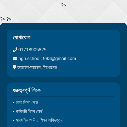
?>
?> ?>
যোগাযোগ
01718905825
hgh.school1983@gmail.com
তাড়াইল-সাচাইল, কিশোরগঞ্জ
গুরুত্বপূর্ণ লিংক
ঢাকা শিক্ষা বোর্ড
কারিগরি শিক্ষা বোর্ড
মাধ্যমিক ও উচ্চ শিক্ষা অধিদপ্তর