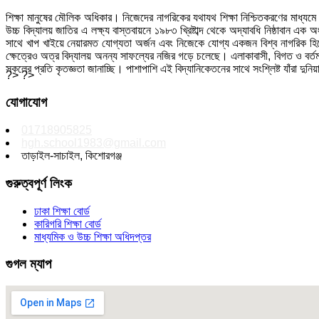
শিক্ষা মানুষের মৌলিক অধিকার। নিজেদের নাগরিকের যথাযথ শিক্ষা নিশ্চিতকরণের মাধ্যমে
উচ্চ বিদ্যালয় জাতির এ লক্ষ্য বাস্তবায়নে ১৯৮৩ খ্রিষ্টাব্দ থেকে অদ্যাবধি নিষ্ঠাবান 
সাথে খাপ খাইয়ে নেয়ারমত যোগ্যতা অর্জন এবং নিজেকে যোগ্য একজন বিশ্ব নাগরিক হিসেবে 
ক্ষেত্রেও অত্র বিদ্যালয় অনন্য সাফল্যের নজির গড়ে চলেছে। এলাকাবাসী, বিগত ও বর্তমান
সকলের প্রতি কৃতজ্ঞতা জানাচ্ছি। পাশাপাশি এই বিদ্যানিকেতনের সাথে সংশ্লিষ্ট যাঁরা দুন
?> ?>
যোগাযোগ
01718905825
hgh.school1983@gmail.com
তাড়াইল-সাচাইল, কিশোরগঞ্জ
গুরুত্বপূর্ণ লিংক
ঢাকা শিক্ষা বোর্ড
কারিগরি শিক্ষা বোর্ড
মাধ্যমিক ও উচ্চ শিক্ষা অধিদপ্তর
গুগল ম্যাপ