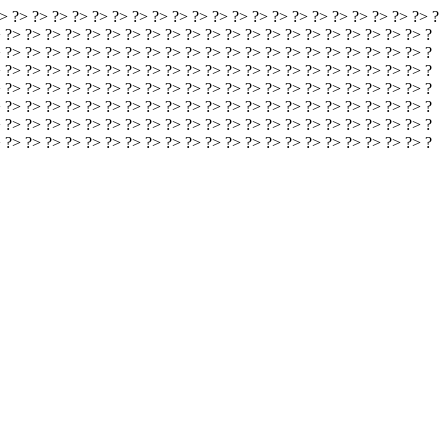
> ?> ?> ?> ?> ?> ?> ?> ?> ?> ?> ?> ?> ?> ?> ?> ?> ?> ?> ?> ?> ?> ?
 ?> ?> ?> ?> ?> ?> ?> ?> ?> ?> ?> ?> ?> ?> ?> ?> ?> ?> ?> ?> ?> ?
 ?> ?> ?> ?> ?> ?> ?> ?> ?> ?> ?> ?> ?> ?> ?> ?> ?> ?> ?> ?> ?> ?
 ?> ?> ?> ?> ?> ?> ?> ?> ?> ?> ?> ?> ?> ?> ?> ?> ?> ?> ?> ?> ?> ?
 ?> ?> ?> ?> ?> ?> ?> ?> ?> ?> ?> ?> ?> ?> ?> ?> ?> ?> ?> ?> ?> ?
 ?> ?> ?> ?> ?> ?> ?> ?> ?> ?> ?> ?> ?> ?> ?> ?> ?> ?> ?> ?> ?> ?
 ?> ?> ?> ?> ?> ?> ?> ?> ?> ?> ?> ?> ?> ?> ?> ?> ?> ?> ?> ?> ?> ?
> ?> ?> ?> ?> ?> ?> ?> ?> ?> ?> ?> ?> ?> ?> ?> ?> ?> ?> ?>
?> ?> ?