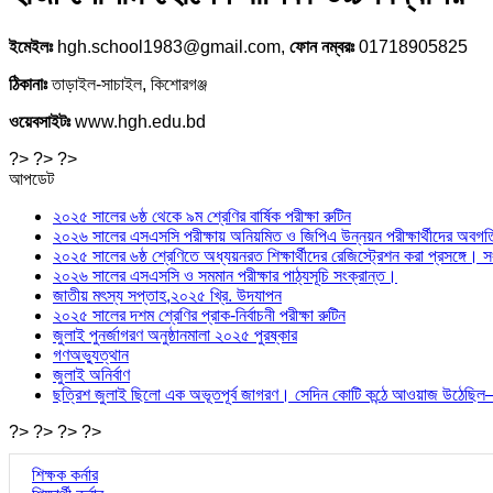
ইমেইলঃ
hgh.school1983@gmail.com,
ফোন নম্বরঃ
01718905825
ঠিকানাঃ
তাড়াইল-সাচাইল, কিশোরগঞ্জ
ওয়েবসাইটঃ
www.hgh.edu.bd
?> ?> ?>
আপডেট
২০২৫ সালের ৬ষ্ঠ থেকে ৯ম শ্রেণির বার্ষিক পরীক্ষা রুটিন
২০২৬ সালের এসএসসি পরীক্ষায় অনিয়মিত ও জিপিএ উন্নয়ন পরীক্ষার্থীদের অবগতি স
২০২৫ সালের ৬ষ্ঠ শ্রেণিতে অধ্যয়নরত শিক্ষার্থীদের রেজিস্ট্রেশন করা প্রসঙ্গে
২০২৬ সালের এসএসসি ও সমমান পরীক্ষার পাঠ্যসূচি সংক্রান্ত।
জাতীয় মৎস্য সপ্তাহ,২০২৫ খ্রি. উদযাপন
২০২৫ সালের দশম শ্রেণির প্রাক-নির্বাচনী পরীক্ষা রুটিন
জুলাই পুনর্জাগরণ অনুষ্ঠানমালা ২০২৫ পুরষ্কার
গণঅভ্যুত্থান
জুলাই অনির্বাণ
ছত্রিশ জুলাই ছিলো এক অভূতপূর্ব জাগরণ। সেদিন কোটি কন্ঠে আওয়াজ উ
?> ?> ?> ?>
শিক্ষক কর্নার