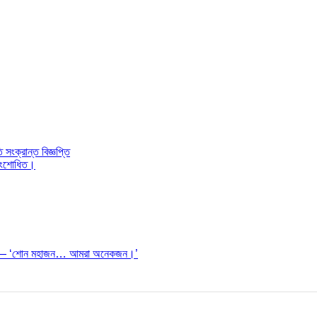
ংক্রান্ত বিজ্ঞপ্তি
। সংশোধিত।
ঠেছিল— ‘শোন মহাজন… আমরা অনেকজন।’