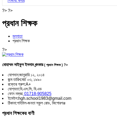
শিক্ষার্থী কর্নার
?> ?>
প্রধান শিক্ষক
মুলপাতা
প্রধান শিক্ষক
?>
মোহাম্মদ সাইফুল ইসলাম খন্দকার
( প্রধান শিক্ষক ) ?>
যোগদান:
জানুয়ারি ১২, ২০১৪
জন্ম তারিখ:
মার্চ ০৩, ১৯৯০
রক্তের গ্রুপ:
A+
যোগ্যতা:
বি.এস.সি, বি.এড
ফোন নম্বর:
01718-905825
ইমেইল:
hgh.school1983@gmail.com
ঠিকানা:
গাইটাল-জনতা স্কুল রোড, কিশোরগঞ্জ
প্রধান শিক্ষকের বাণী