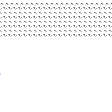
 ?> ?> ?> ?> ?> ?> ?> ?> ?> ?> ?> ?> ?> ?> ?> ?> ?> ?> ?> ?> ?> ?> ?
> ?> ?> ?> ?> ?> ?> ?> ?> ?> ?> ?> ?> ?> ?> ?> ?> ?> ?> ?> ?> ?> ?>
> ?> ?> ?> ?> ?> ?> ?> ?> ?> ?> ?> ?> ?> ?> ?> ?> ?> ?> ?> ?> ?> ?>
> ?> ?> ?> ?> ?> ?> ?> ?> ?> ?> ?> ?> ?> ?> ?> ?> ?> ?> ?> ?> ?> ?>
> ?> ?> ?> ?> ?> ?> ?> ?> ?> ?> ?> ?> ?> ?> ?> ?> ?> ?> ?> ?> ?> ?>
> ?> ?> ?> ?> ?> ?> ?> ?> ?> ?> ?> ?> ?> ?> ?> ?> ?> ?> ?> ?> ?> ?>
> ?> ?> ?> ?> ?> ?> ?> ?> ?> ?> ?> ?> ?> ?> ?> ?> ?> ?> ?> ?> ?> ?>
?> ?> ?> ?> ?> ?> ?> ?> ?> ?> ?> ?> ?> ?> ?> ?> ?> ?> ?> ?> ?> ?> ?