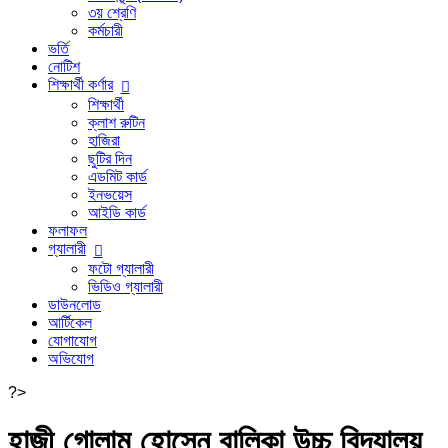
৩য় শ্রেণি
কর্মচারী
ভর্তি
নোটিশ
শিক্ষার্থী কর্ণার
শিক্ষার্থী
ক্লাশ রুটিন
হাজিরা
ছুটির দিন
এডমিট কার্ড
ইনভয়েস
আইডি কার্ড
ফলাফল
গ্যালারী
ফটো গ্যালারী
ভিডিও গ্যালারী
ডাউনলোড
আর্টিকেল
যোগাযোগ
অভিযোগ
?>
হাজী গোলাম হোসেন বালিকা উচ্চ বিদ্যালয়