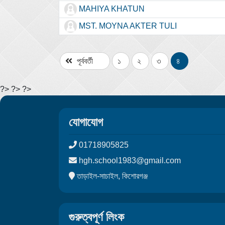
MAHIYA KHATUN
MST. MOYNA AKTER TULI
পূর্ববর্তী
১
২
৩
৪
?> ?> ?>
যোগাযোগ
01718905825
hgh.school1983@gmail.com
তাড়াইল-সাচাইল, কিশোরগঞ্জ
গুরুত্বপূর্ণ লিংক