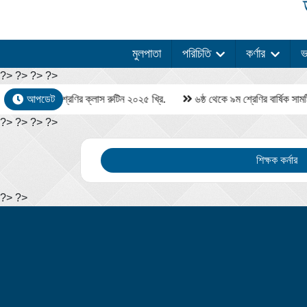
মুলপাতা
পরিচিতি
কর্ণার
ভর
?>
?> ?> ?>
ঠ থেকে ১০ম শ্রেণির ক্লাস রুটিন ২০২৫ খ্রি.
আপডেট
৬ষ্ঠ থেকে ৯ম শ্রেণির বার্ষিক সামষ্টি
?> ?> ?> ?>
শিক্ষক কর্নার
?> ?>